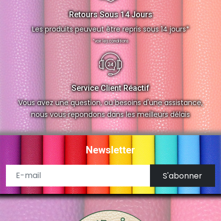
Retours Sous 14 Jours
Les produits peuveut être repris sous 14 jours*
*voir les conditions
Service Client Réactif
Vous avez une question, ou besoins d'une assistance,
nous vous repondons dans les meilleurs délais
Newsletter
S'abonner