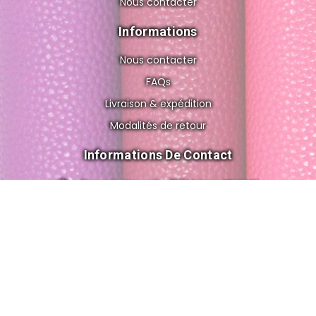
Nous contacter
Informations
Nous contacter
FAQs
Livraison & expédition
Modalités de retour
Informations De Contact
8 rue de Gravelle, 75012 Paris FRANCE
cuir.o.folies@gmail.com
+33 6 56 83 02 62
© 2026 All Rights Reserved by Cuir'ô'folies