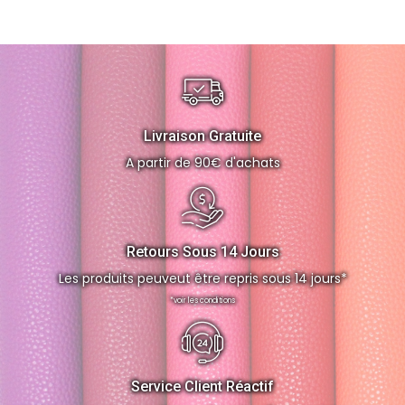
Livraison Gratuite
A partir de 90€ d'achats
Retours Sous 14 Jours
Les produits peuveut être repris sous 14 jours*
*voir les conditions
Service Client Réactif