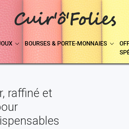
Cuir'ô'Folies
JOUX
BOURSES & PORTE-MONNAIES
OF
SP
, raffiné et
pour
dispensables