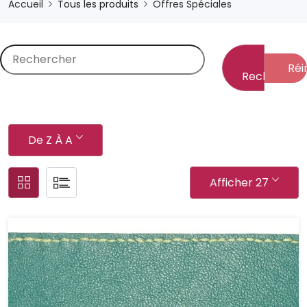
Accueil
Tous les produits
Offres Spéciales
Réin
Rechercher
De Z À A
Afficher 27