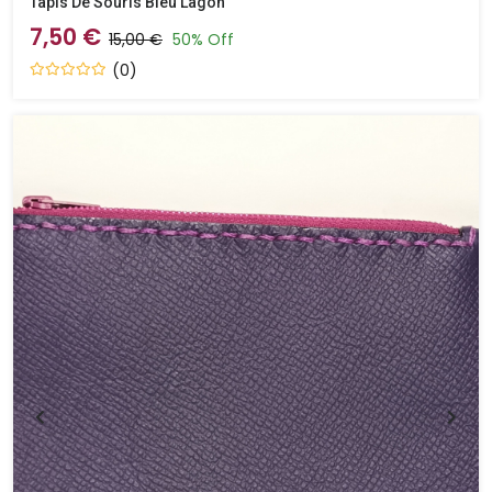
Tapis De Souris Bleu Lagon
7,50 €
15,00 €
50% Off
(0)