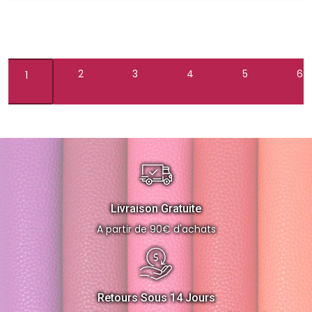
2
3
4
5
6
1
Livraison Gratuite
A partir de 90€ d'achats
Retours Sous 14 Jours