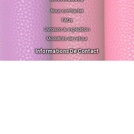
Nous contacter
FAQs
Livraison & expédition
Modalités de retour
Informations De Contact
8 rue de Gravelle, 75012 Paris FRANCE
cuir.o.folies@gmail.com
+33 6 56 83 02 62
© 2026 All Rights Reserved by Cuir'ô'folies