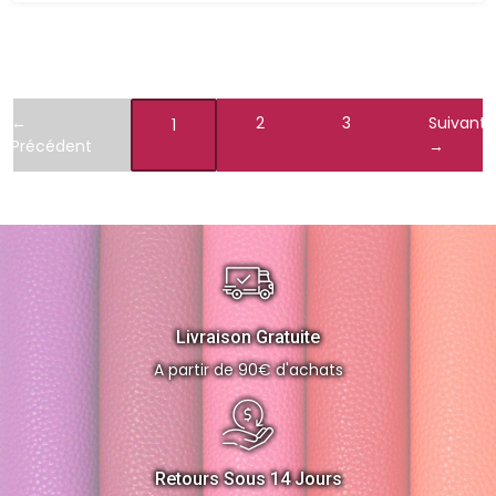
←
2
3
Suivant
1
Précédent
→
Livraison Gratuite
A partir de 90€ d'achats
Retours Sous 14 Jours