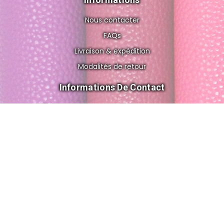
Nous contacter
FAQs
Livraison & expédition
Modalités de retour
Informations De Contact
8 rue de Gravelle, 75012 Paris FRANCE
cuir.o.folies@gmail.com
+33 6 56 83 02 62
© 2026 All Rights Reserved by Cuir'ô'folies