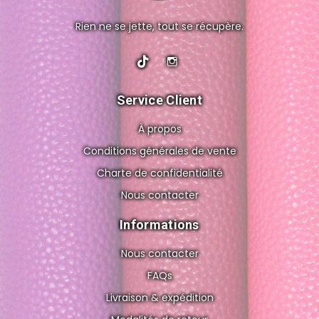
Rien ne se jette, tout se récupère.
Service Client
À propos
Conditions générales de vente
Charte de confidentialité
Nous contacter
Informations
Nous contacter
FAQs
Livraison & expédition