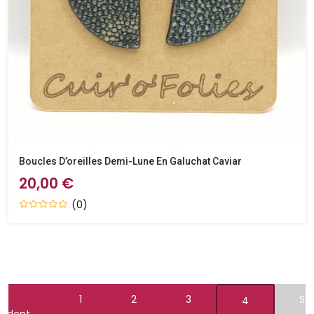
Boucles D’oreilles Demi-Lune En Galuchat Caviar
20,00 €
(0)
1
2
3
Su
4
cédent
→