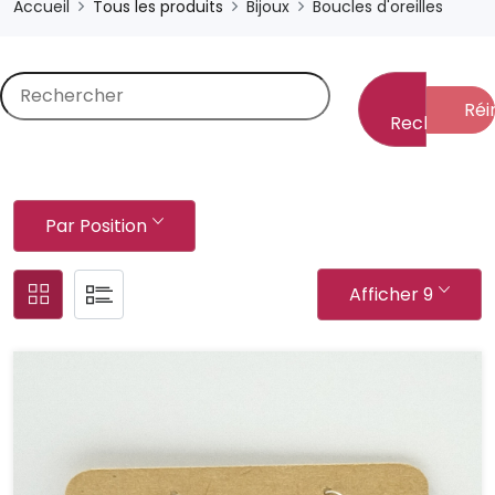
Accueil
Tous les produits
Bijoux
Boucles d'oreilles
Réin
Rechercher
Par Position
Afficher 9