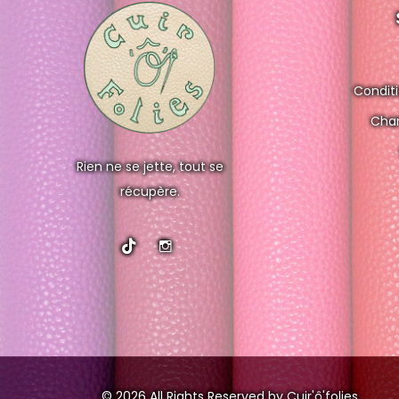
Condit
Char
Rien ne se jette, tout se
récupère.
© 2026 All Rights Reserved by Cuir'ô'folies