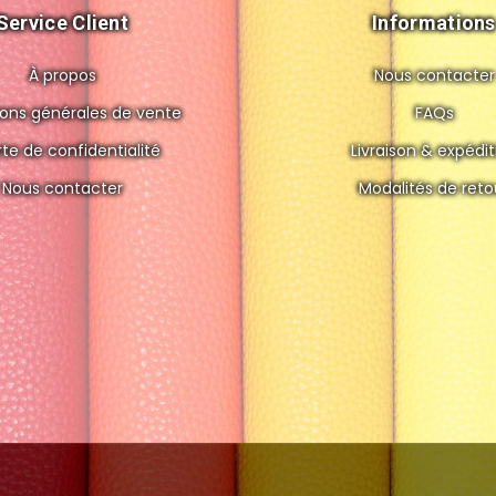
Service Client
Informations
À propos
Nous contacter
ions générales de vente
FAQs
te de confidentialité
Livraison & expédit
Nous contacter
Modalités de reto