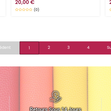
20,00 €
(0)
édent
2
3
4
S
1
Retours Sous 14 Jours