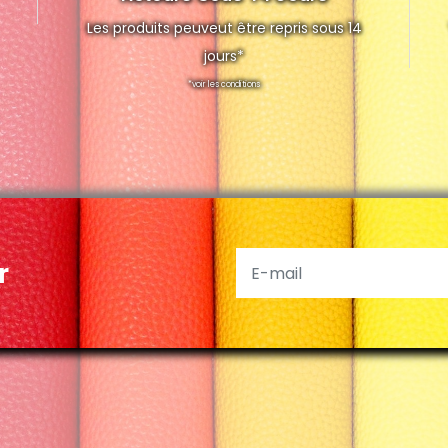
Les produits peuveut être repris sous 14
jours*
*voir les conditions
r