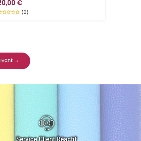
20,00 €
(0)
uivant →
Service Client Réactif