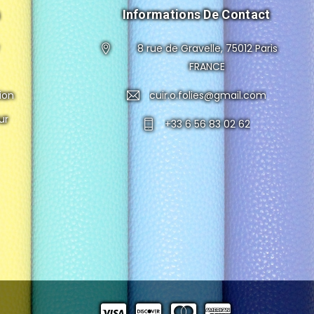
Informations De Contact
8 rue de Gravelle, 75012 Paris
FRANCE
ion
cuir.o.folies@gmail.com
ur
+33 6 56 83 02 62